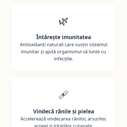
🌿
Întărește imunitatea
Antioxidanți naturali care susțin sistemul
imunitar și ajută organismul să lunte cu
infecțiile.
🩹
Vindecă rănile și pielea
Accelerează vindecarea rănilor, arsurilor,
acneei și iritațiilor cutanate.