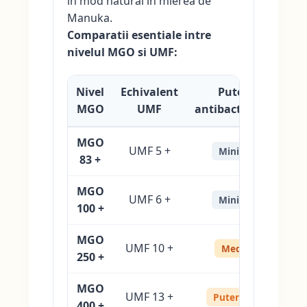
in mod natural in mierea de
Manuka.
Comparatii esentiale intre
nivelul MGO si UMF:
Nivel
Echivalent
Putere
MGO
UMF
antibacteriană
MGO
UMF 5 +
Minimă
83 +
MGO
UMF 6 +
Minimă
100 +
MGO
UMF 10 +
Medie
250 +
MGO
UMF 13 +
Puternică
400 +