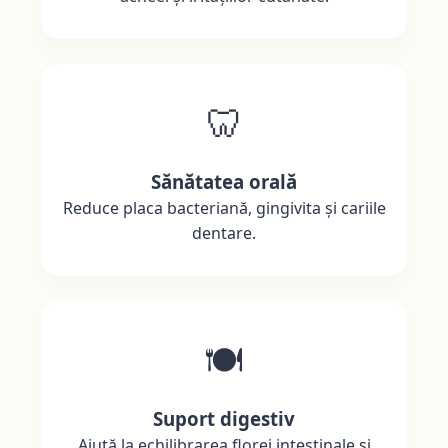
🦷
Sănătatea orală
Reduce placa bacteriană, gingivita și cariile
dentare.
🍽️
Suport digestiv
Ajută la echilibrarea florei intestinale și