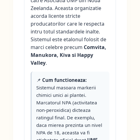
catre Asociatia UMF din Noua
Zeelanda. Aceasta organizatie
acorda licente stricte
producatorilor care le respecta
intru totul standardele inalte.
Sistemul este etalonul folosit de
marci celebre precum
Comvita,
Manukora, Kiva si Happy
Valley
.
📌
Cum functioneaza:
Sistemul masoara markerii
chimici unici ai plantei.
Marcatorul NPA (activitatea
non-peroxidica) dicteaza
ratingul final. De exemplu,
daca mierea prezinta un nivel
NPA de 18, aceasta va fi